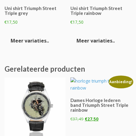
Uni shirt Triumph Street
Uni shirt Triumph Street
Triple grey
Triple rainbow
€
17,50
€
17,50
Dit
Dit
product
product
Meer variaties..
Meer variaties..
heeft
heeft
meerdere
meerde
variaties.
variaties
Deze
Deze
Gerelateerde producten
optie
optie
kan
kan
Aanbieding!
gekozen
gekoze
worden
worden
Dames Horloge lederen
op
op
band Triumph Street Triple
de
de
rainbow
productpagina
product
Oorspronkelijke
Huidige
€
37,49
€
27,50
prijs
prijs
was:
is: