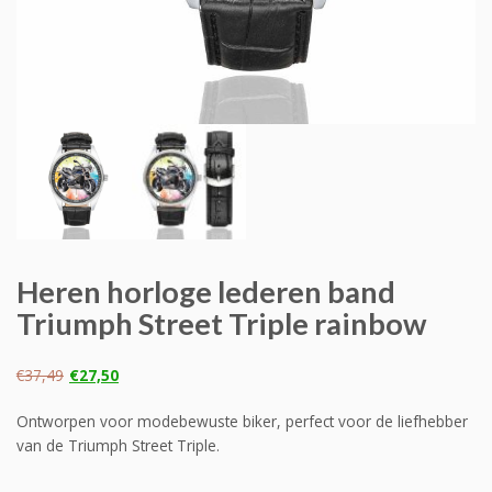
Heren horloge lederen band
Triumph Street Triple rainbow
Oorspronkelijke
Huidige
€
37,49
€
27,50
prijs
prijs
was:
is:
Ontworpen voor modebewuste biker, perfect voor de liefhebber
€37,49.
€27,50.
van de Triumph Street Triple.