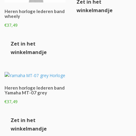
Zet in het
€37,49.
€27,50.
winkelmandje
Heren horloge lederen band
wheely
€
37,49
Zet in het
winkelmandje
Heren horloge lederen band
Yamaha MT-07 grey
€
37,49
Zet in het
winkelmandje