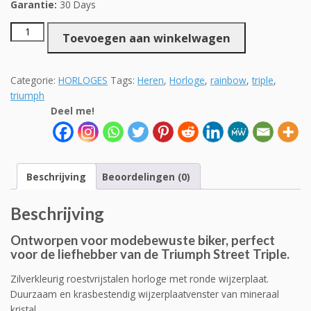
Garantie:
30 Days
Heren
Toevoegen aan winkelwagen
horloge
lederen
band
Categorie:
HORLOGES
Tags:
Heren
,
Horloge
,
rainbow
,
triple
,
Triumph
triumph
Street
Deel me!
Triple
rainbow
aantal
Beschrijving
Beoordelingen (0)
Beschrijving
Ontworpen voor modebewuste biker, perfect
voor de liefhebber van de Triumph Street Triple.
Zilverkleurig roestvrijstalen horloge met ronde wijzerplaat.
Duurzaam en krasbestendig wijzerplaatvenster van mineraal
kristal.