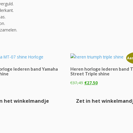
verguld.
erkant.
as.
on.
rzamelen.
Aa
orloge lederen band Yamaha
Heren horloge lederen band 
hine
Street Triple shine
Oorspronkelijke
Huidige
€
37,49
€
27,50
prijs
prijs
was:
is:
in het winkelmandje
Zet in het winkelmand
€37,49.
€27,50.