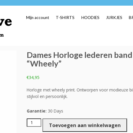
Mijn account
T-SHIRTS
HOODIES
JURKJES
B
Dames Horloge lederen band
“Wheely”
€
34,95
Horloge met wheely print. Ontworpen voor modieuze bik
stijlvol en persoonlijk.
Garantie:
30 Days
Dames
Toevoegen aan winkelwagen
Horloge