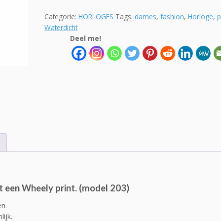
lederen
band
Categorie:
HORLOGES
Tags:
dames
,
fashion
,
Horloge
,
p
"Wheely"
Waterdicht
aantal
Deel me!
 een Wheely print. (model 203)
en.
ijk.