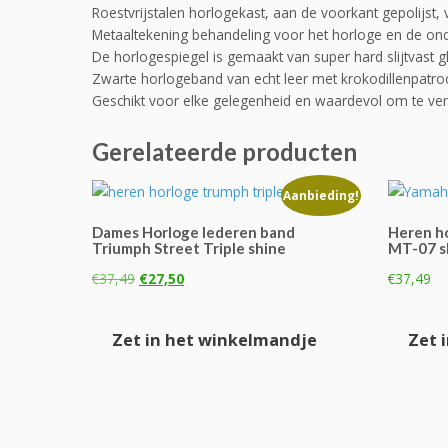
Roestvrijstalen horlogekast, aan de voorkant gepolijst, 
Metaaltekening behandeling voor het horloge en de ond
De horlogespiegel is gemaakt van super hard slijtvast gl
Zwarte horlogeband van echt leer met krokodillenpatro
Geschikt voor elke gelegenheid en waardevol om te ve
Gerelateerde producten
Aanbieding!
Dames Horloge lederen band
Heren h
Triumph Street Triple shine
MT-07 s
Oorspronkelijke
Huidige
€
37,49
€
27,50
€
37,49
prijs
prijs
was:
is:
Zet in het winkelmandje
Zet 
€37,49.
€27,50.