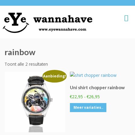
rainbow
Toont alle 2 resultaten
Aanbieding!
Uni shirt chopper rainbow
Prijsklasse:
€
22,95
-
€
26,95
€22,95
Dit
Meer variaties..
tot
product
€26,95
heeft
meerdere
variaties.