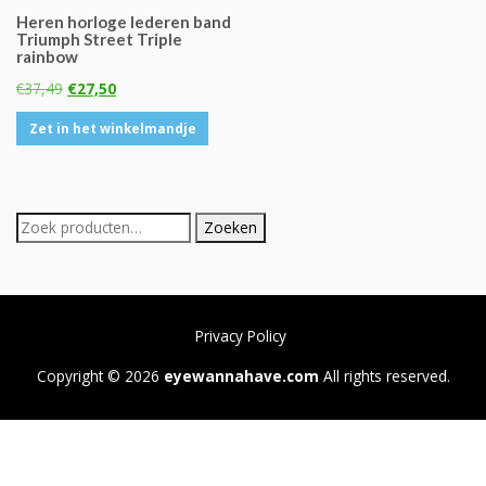
Deze
Heren horloge lederen band
Triumph Street Triple
optie
rainbow
kan
Oorspronkelijke
Huidige
€
37,49
€
27,50
gekozen
prijs
prijs
worden
Zet in het winkelmandje
was:
is:
op
€37,49.
€27,50.
de
productpagina
Zoeken
Zoeken
naar:
Privacy Policy
Copyright © 2026
eyewannahave.com
All rights reserved.