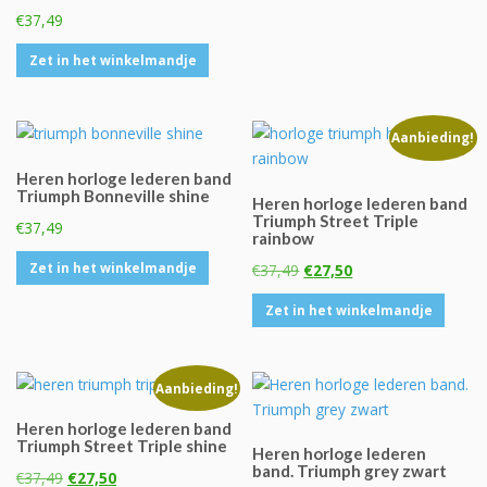
€
37,49
Zet in het winkelmandje
Aanbieding!
Heren horloge lederen band
Triumph Bonneville shine
Heren horloge lederen band
Triumph Street Triple
€
37,49
rainbow
Oorspronkelijke
Huidige
Zet in het winkelmandje
€
37,49
€
27,50
prijs
prijs
Zet in het winkelmandje
was:
is:
€37,49.
€27,50.
Aanbieding!
Heren horloge lederen band
Triumph Street Triple shine
Heren horloge lederen
band. Triumph grey zwart
Oorspronkelijke
Huidige
€
37,49
€
27,50