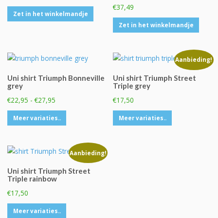
prijs
prijs
€
37,49
Zet in het winkelmandje
was:
is:
Zet in het winkelmandje
€37,49.
€27,50.
Aanbieding!
Uni shirt Triumph Bonneville
Uni shirt Triumph Street
grey
Triple grey
Prijsklasse:
€
22,95
-
€
27,95
€
17,50
€22,95
Dit
Dit
Meer variaties..
Meer variaties..
tot
product
product
€27,95
heeft
heeft
meerdere
meerdere
Aanbieding!
variaties.
variaties.
Uni shirt Triumph Street
Deze
Deze
Triple rainbow
optie
optie
€
17,50
kan
kan
gekozen
gekozen
Dit
Meer variaties..
worden
worden