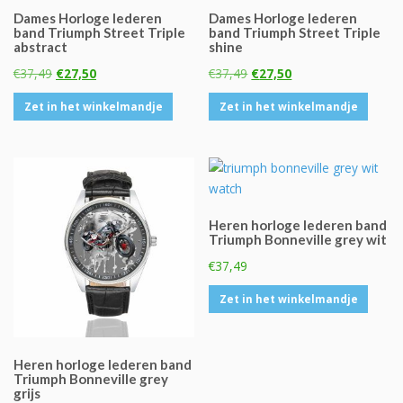
Dames Horloge lederen
Dames Horloge lederen
band Triumph Street Triple
band Triumph Street Triple
abstract
shine
Oorspronkelijke
Huidige
Oorspronkelijke
Huidige
€
37,49
€
27,50
€
37,49
€
27,50
prijs
prijs
prijs
prijs
Zet in het winkelmandje
Zet in het winkelmandje
was:
is:
was:
is:
€37,49.
€27,50.
€37,49.
€27,50.
Heren horloge lederen band
Triumph Bonneville grey wit
€
37,49
Zet in het winkelmandje
Heren horloge lederen band
Triumph Bonneville grey
grijs