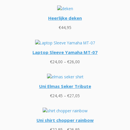
Heerlijke deken
€
44,95
Laptop Sleeve Yamaha MT-07
Prijsklasse:
€
24,00
–
€
26,00
€24,00
tot
€26,00
Uni Elmas Seker Tribute
Prijsklasse:
€
24,45
–
€
27,05
€24,45
tot
€27,05
Uni shirt chopper rainbow
Prijsklasse:
€
22,95
–
€
26,95