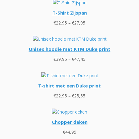
€24,50
T-Shirt Zijspan
Prijsklasse:
€
22,95
–
€
27,95
€22,95
tot
€27,95
Unisex hoodie met KTM Duke print
Prijsklasse:
€
39,95
–
€
47,45
€39,95
tot
€47,45
T-shirt met een Duke print
Prijsklasse:
€
22,95
–
€
25,55
€22,95
tot
€25,55
Chopper deken
€
44,95