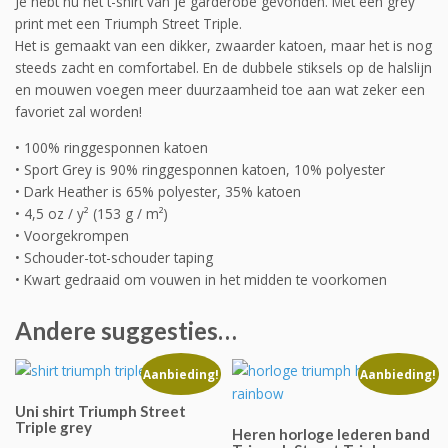
Je hebt nu het t-shirt van je garderobe gevonden. Met een grey
print met een Triumph Street Triple.
Het is gemaakt van een dikker, zwaarder katoen, maar het is nog
steeds zacht en comfortabel. En de dubbele stiksels op de halslijn
en mouwen voegen meer duurzaamheid toe aan wat zeker een
favoriet zal worden!
• 100% ringgesponnen katoen
• Sport Grey is 90% ringgesponnen katoen, 10% polyester
• Dark Heather is 65% polyester, 35% katoen
• 4,5 oz / y² (153 g / m²)
• Voorgekrompen
• Schouder-tot-schouder taping
• Kwart gedraaid om vouwen in het midden te voorkomen
Andere suggesties…
Aanbieding!
Aanbieding!
Uni shirt Triumph Street
Triple grey
Heren horloge lederen band