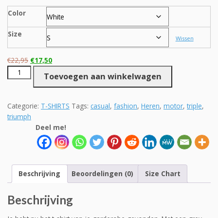
Color
Size
Wissen
Oorspronkelijke
Huidige
€
22,95
€
17,50
Uni
prijs
prijs
Toevoegen aan winkelwagen
shirt
was:
is:
Triumph
€22,95.
€17,50.
Street
Categorie:
T-SHIRTS
Tags:
casual
,
fashion
,
Heren
,
motor
,
triple
,
Triple
triumph
grey
Deel me!
aantal
Beschrijving
Beoordelingen (0)
Size Chart
Beschrijving