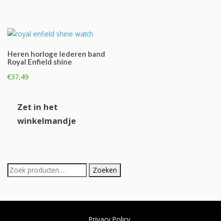
heeft
variaties.
meerde
Deze
variaties
optie
Deze
kan
optie
gekozen
Heren horloge lederen band
kan
Royal Enfield shine
worden
gekoze
op
€
37,49
worden
de
op
productpagina
Zet in het
de
product
winkelmandje
Zoeken
Zoeken
naar:
Privacy Policy