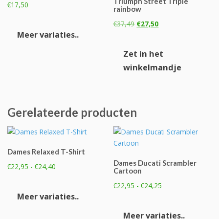
Triumph Street Triple
€
17,50
rainbow
Dit
Oorspronkelijke
Huidige
€
37,49
€
27,50
product
prijs
prijs
Meer variaties..
heeft
was:
is:
Zet in het
meerdere
€37,49.
€27,50.
variaties.
winkelmandje
Deze
optie
kan
Gerelateerde producten
gekozen
worden
op
de
Dames Relaxed T-Shirt
productpagina
Dames Ducati Scrambler
Prijsklasse:
€
22,95
-
€
24,40
Cartoon
€22,95
Dit
Prijsklasse:
€
22,95
-
€
24,25
tot
product
€22,95
Meer variaties..
€24,40
Dit
heeft
tot
product
Meer variaties..
meerdere
€24,25