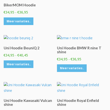
Deze
BikerMOM Hoodie
optie
Prijsklasse:
€
34,95
-
€
36,95
kan
€34,95
Dit
gekozen
Meer variaties..
tot
product
worden
€36,95
heeft
op
meerdere
de
variaties.
productpagina
Uni Hoodie BeuniQ 2
Uni Hoodie BMW R nine T
Deze
shine
optie
Prijsklasse:
€
34,95
-
€
40,45
Prijsklasse:
€
34,95
-
€
36,95
kan
€34,95
Dit
€34,95
Meer variaties..
gekozen
tot
Dit
Meer variaties..
product
tot
worden
€40,45
product
heeft
€36,95
op
heeft
meerdere
de
meerdere
variaties.
productpagina
variaties.
Deze
Deze
optie
Uni Hoodie Kawasaki Vulcan
Uni Hoodie Royal Enfield
optie
kan
shine
shine
kan
gekozen