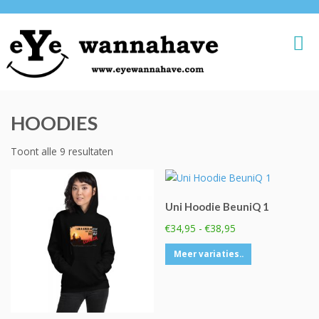
HOODIES
Toont alle 9 resultaten
Uni Hoodie BeuniQ 1
Prijsklasse:
€
34,95
-
€
38,95
€34,95
Dit
Meer variaties..
tot
product
€38,95
heeft
meerdere
variaties.