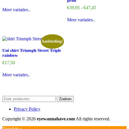
print
€34,95
Dit
Prijsklasse:
tot
€
39,95
-
€
47,45
Meer variaties..
product
€39,95
€38,95
Dit
heeft
tot
Meer variaties..
product
meerdere
€47,45
heeft
variaties.
meerdere
Deze
variaties.
optie
Deze
kan
Aanbieding!
optie
gekozen
Uni shirt Triumph Street Triple
kan
worden
rainbow
gekozen
op
worden
de
€
17,50
op
productpagina
Dit
de
Meer variaties..
product
productpagina
heeft
meerdere
variaties.
Deze
Zoeken
Zoeken
optie
naar:
kan
Privacy Policy
gekozen
worden
Copyright © 2026
eyewannahave.com
All rights reserved.
op
de
Translate »