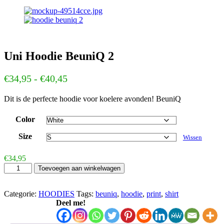
Uni Hoodie BeuniQ 2
Prijsklasse:
€
34,95
-
€
40,45
€34,95
Dit is de perfecte hoodie voor koelere avonden! BeuniQ
tot
€40,45
Color
Size
Wissen
€
34,95
Uni
Toevoegen aan winkelwagen
Hoodie
BeuniQ
2
Categorie:
HOODIES
Tags:
beuniq
,
hoodie
,
print
,
shirt
aantal
Deel me!