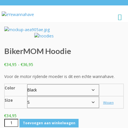
BikerMOM Hoodie
Prijsklasse:
€
34,95
-
€
36,95
€34,95
tot
Voor de motor rijdende moeder is dit een echte wannahave.
€36,95
Color
Size
Wissen
€
34,95
BikerMOM
Toevoegen aan winkelwagen
Hoodie