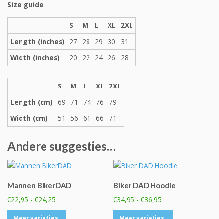
Size guide
S
M
L
XL
2XL
Length (inches)
27
28
29
30
31
Width (inches)
20
22
24
26
28
S
M
L
XL
2XL
Length (cm)
69
71
74
76
79
Width (cm)
51
56
61
66
71
Andere suggesties…
Mannen BikerDAD
Biker DAD Hoodie
Prijsklasse:
Prijsklasse:
€
22,95
-
€
24,25
€
34,95
-
€
36,95
€22,95
€34,95
Dit
Dit
Meer variaties..
Meer variaties..