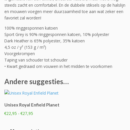
steeds zacht en comfortabel. En de dubbele stiksels op de halslijn
en mouwen voegen meer duurzaamheid toe aan wat zeker een
favoriet zal worden!
100% ringgesponnen katoen
Sport Grey is 90% ringgesponnen katoen, 10% polyester
Dark Heather is 65% polyester, 35% katoen
4,5 oz / y² (153 g / m²)
Voorgekrompen
Taping van schouder tot schouder
• Kwart gedraaid om vouwen in het midden te voorkomen
Andere suggesties…
Unisex Royal Enfield Planet
Prijsklasse:
€
22,95
-
€
27,95
€22,95
Dit
tot
product