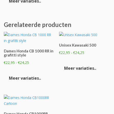
Meer variaties..
€27,95
heeft
meerdere
variaties.
Deze
Gerelateerde producten
optie
kan
gekozen
Unisex Kawasaki 500
worden
Dames Honda CB 1000 RR in
Prijsklasse:
op
€
22,95
-
€
24,25
grafitti style
€22,95
de
Dit
Prijsklasse:
€
22,95
-
€
24,25
tot
productpagina
product
€22,95
Meer variaties..
€24,25
Dit
heeft
tot
product
Meer variaties..
meerde
€24,25
heeft
variaties
meerdere
Deze
variaties.
optie
Deze
kan
optie
gekoze
kan
worden
Dames Honda CB1000RR