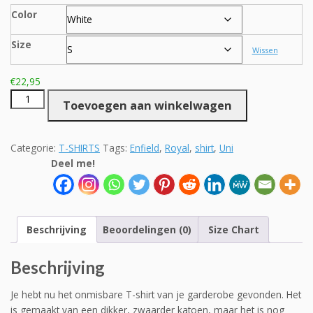
€27,95
Color
Size
Wissen
€
22,95
Uni
Toevoegen aan winkelwagen
Shirt
met
Royal
Categorie:
T-SHIRTS
Tags:
Enfield
,
Royal
,
shirt
,
Uni
Enfield
Deel me!
aantal
Beschrijving
Beoordelingen (0)
Size Chart
Beschrijving
Je hebt nu het onmisbare T-shirt van je garderobe gevonden. Het
is gemaakt van een dikker, zwaarder katoen, maar het is nog