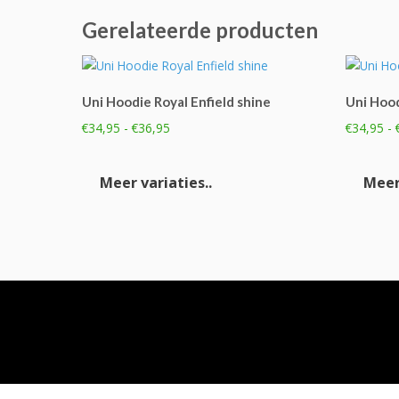
Gerelateerde producten
Uni Hoodie Royal Enfield shine
Uni Hoo
Prijsklasse:
€
34,95
-
€
36,95
€
34,95
-
€34,95
Dit
tot
product
Meer variaties..
Meer 
€36,95
heeft
meerdere
variaties.
Deze
optie
kan
gekozen
worden
op
de