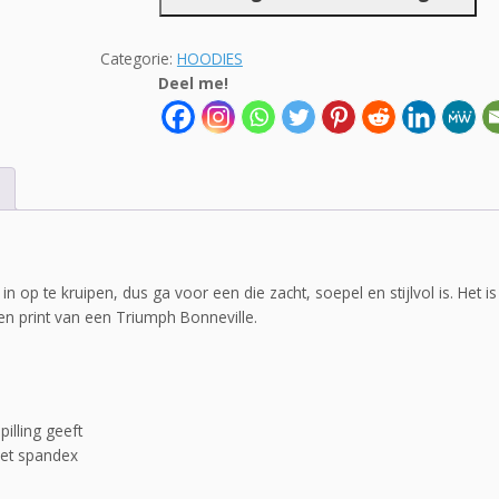
Hoodie
Triumph
Bonneville
Categorie:
HOODIES
shine
Deel me!
aantal
 op te kruipen, dus ga voor een die zacht, soepel en stijlvol is. Het is
n print van een Triumph Bonneville.
illing geeft
met spandex