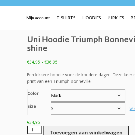
Mijn account
T-SHIRTS
HOODIES
JURKJES
B
Uni Hoodie Triumph Bonnevi
shine
Prijsklasse:
€
34,95
-
€
36,95
€34,95
tot
Een lekkere hoodie voor de koudere dagen. Deze keer 
€36,95
print van een Triumph Bonneville.
Color
Size
Wi
€
34,95
Uni
Toevoegen aan winkelwagen