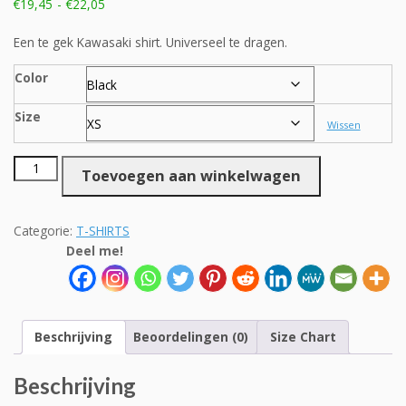
Prijsklasse:
€
19,45
-
€
22,05
€19,45
tot
Een te gek Kawasaki shirt. Universeel te dragen.
€22,05
Color
Size
Wissen
Unisex
Toevoegen aan winkelwagen
Kawasaki
Ninja
ZX-
Categorie:
T-SHIRTS
6R
Deel me!
Dystopia
aantal
Beschrijving
Beoordelingen (0)
Size Chart
Beschrijving