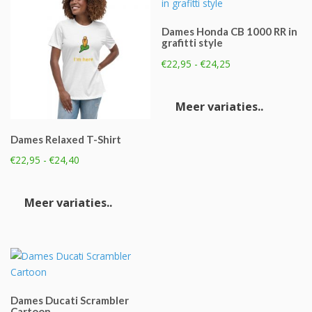
Dames Honda CB 1000 RR in
grafitti style
Prijsklasse:
€
22,95
-
€
24,25
€22,95
Dit
tot
product
Meer variaties..
€24,25
heeft
meerde
Dames Relaxed T-Shirt
variaties
Prijsklasse:
€
22,95
-
€
24,40
Deze
€22,95
optie
Dit
tot
kan
product
Meer variaties..
€24,40
gekoze
heeft
worden
meerdere
op
variaties.
de
Deze
product
optie
kan
Dames Ducati Scrambler
gekozen
Cartoon