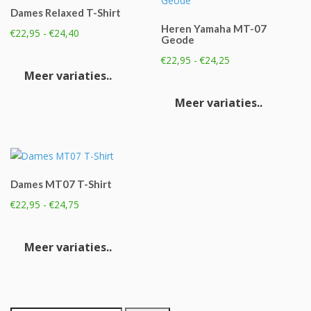
Dames Relaxed T-Shirt
Heren Yamaha MT-07
Prijsklasse:
€
22,95
-
€
24,40
Geode
€22,95
Dit
Prijsklasse:
€
22,95
-
€
24,25
tot
product
€22,95
Meer variaties..
€24,40
Dit
heeft
tot
product
Meer variaties..
meerdere
€24,25
heeft
variaties.
meerde
Deze
variaties
optie
Deze
kan
optie
gekozen
Dames MT07 T-Shirt
kan
worden
Prijsklasse:
€
22,95
-
€
24,75
gekoze
op
€22,95
worden
Dit
de
tot
op
product
Meer variaties..
productpagina
€24,75
de
heeft
product
meerdere
variaties.
Deze