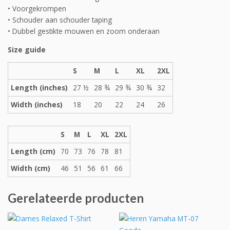
• Voorgekrompen
• Schouder aan schouder taping
• Dubbel gestikte mouwen en zoom onderaan
Size guide
S
M
L
XL
2XL
Length (inches)
27 ½
28 ¾
29 ¾
30 ¾
32
Width (inches)
18
20
22
24
26
S
M
L
XL
2XL
Length (cm)
70
73
76
78
81
Width (cm)
46
51
56
61
66
Gerelateerde producten