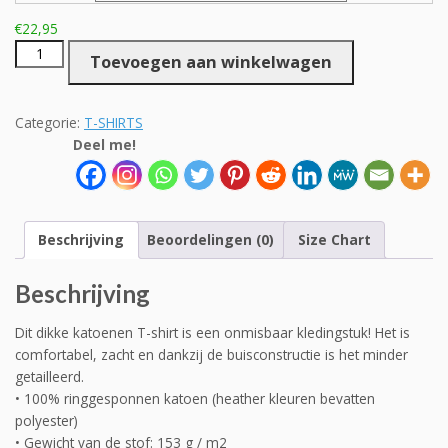
€
22,95
Heren
Toevoegen aan winkelwagen
Yamaha
MT-
07
Categorie:
T-SHIRTS
Cartoon
Deel me!
aantal
Beschrijving
Beoordelingen (0)
Size Chart
Beschrijving
Dit dikke katoenen T-shirt is een onmisbaar kledingstuk! Het is
comfortabel, zacht en dankzij de buisconstructie is het minder
getailleerd.
• 100% ringgesponnen katoen (heather kleuren bevatten
polyester)
• Gewicht van de stof: 153 g / m2