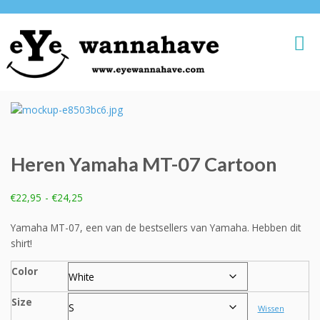
Heren Yamaha MT-07 Cartoon
Prijsklasse:
€
22,95
-
€
24,25
€22,95
tot
Yamaha MT-07, een van de bestsellers van Yamaha. Hebben dit
€24,25
shirt!
Color
Size
Wissen