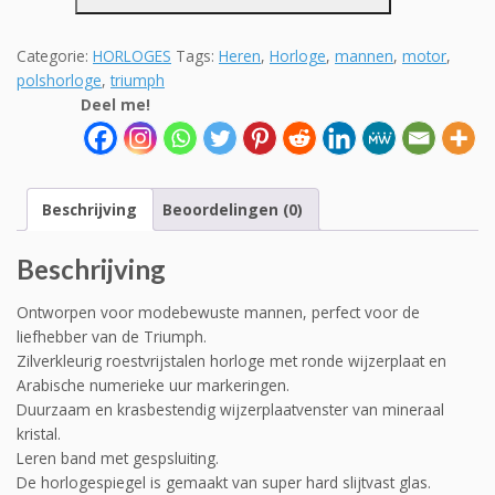
lederen
band
Categorie:
HORLOGES
Tags:
Heren
,
Horloge
,
mannen
,
motor
,
Triumph
polshorloge
,
triumph
Bonneville
Deel me!
shine
aantal
Beschrijving
Beoordelingen (0)
Beschrijving
Ontworpen voor modebewuste mannen, perfect voor de
liefhebber van de Triumph.
Zilverkleurig roestvrijstalen horloge met ronde wijzerplaat en
Arabische numerieke uur markeringen.
Duurzaam en krasbestendig wijzerplaatvenster van mineraal
kristal.
Leren band met gespsluiting.
De horlogespiegel is gemaakt van super hard slijtvast glas.