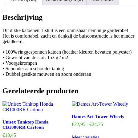
Beschrijving
Dit dikke katoenen T-shirt is een onmisbaar item in je garderobe!
Het is comfortabel, zacht en dankzij de buisconstructie is het minder
getailleerd.
• 100% ringgesponnen katoen (heather kleuren bevatten polyester)
• Gewicht van de stof: 153 g / m2
• Voorgekrompen
• Schouder aan schouder taping
• Dubbel gestikte mouwen en zoom onderaan
Gerelateerde producten
Dames Art-Tower Wheely
Unisex Tanktop Honda
Prijsklasse:
€
22,95
-
€
24,75
CB1000RR Cartoon
€22,95
Dit
€
18,45
tot
Meer variaties..
product