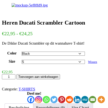
Heren Ducati Scrambler Cartoon
Prijsklasse:
€
22,95
-
€
24,25
€22,95
De Dikke Ducati Scrambler op dit wannahave T-shirt!
tot
€24,25
Color
Size
Wissen
€
22,95
Heren
Toevoegen aan winkelwagen
Ducati
Scrambler
Cartoon
Categorie:
T-SHIRTS
aantal
Deel me!
Beschrijving
Beoordelingen (0)
Size Chart