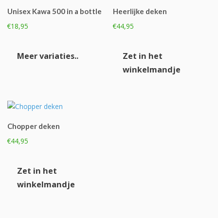
gekozen
Unisex Kawa 500 in a bottle
Heerlijke deken
worden
op
€
18,95
€
44,95
de
Dit
productpagina
product
Meer variaties..
Zet in het
heeft
winkelmandje
meerdere
variaties.
Deze
optie
kan
Chopper deken
gekozen
€
44,95
worden
op
de
Zet in het
productpagina
winkelmandje