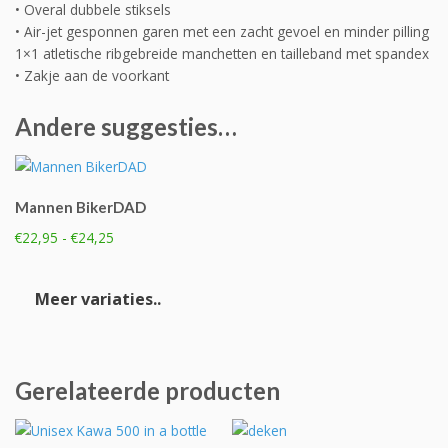
• Overal dubbele stiksels
• Air-jet gesponnen garen met een zacht gevoel en minder pilling
1×1 atletische ribgebreide manchetten en tailleband met spandex
• Zakje aan de voorkant
Andere suggesties…
Mannen BikerDAD
Prijsklasse:
€
22,95
-
€
24,25
€22,95
Dit
tot
product
Meer variaties..
€24,25
heeft
meerdere
variaties.
Deze
Gerelateerde producten
optie
kan