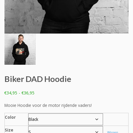
Biker DAD Hoodie
Prijsklasse:
€
34,95
-
€
36,95
€34,95
tot
Mooie Hoodie voor de motor rijdende vaders!
€36,95
Color
Size
Wissen