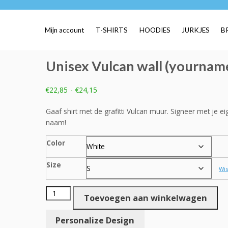
Mijn account
T-SHIRTS
HOODIES
JURKJES
B
Unisex Vulcan wall (yournam
Prijsklasse:
€
22,85
-
€
24,15
€22,85
tot
Gaaf shirt met de grafitti Vulcan muur. Signeer met je e
€24,15
naam!
Color
Size
Wi
Unisex
Toevoegen aan winkelwagen
Vulcan
wall
Personalize Design
(yourname)