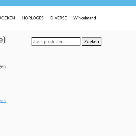
ROEKEN
HORLOGES
DIVERSE
Winkelmand
e)
Zoeken
Zoeken
naar:
igen
ssen