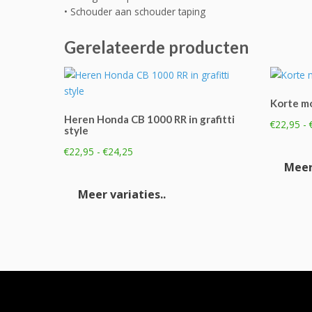
• Schouder aan schouder taping
Gerelateerde producten
Korte m
Heren Honda CB 1000 RR in grafitti
€
22,95
-
style
Prijsklasse:
€
22,95
-
€
24,25
€22,95
Meer 
Dit
tot
product
Meer variaties..
€24,25
heeft
meerdere
variaties.
Deze
optie
kan
gekozen