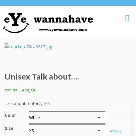
Unisex Talk about….
Prijsklasse:
€
22,95
-
€
25,55
€22,95
tot
Talk about motorcycles!
€25,55
Color
Size
Wissen