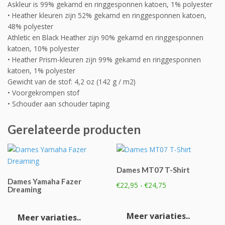
Askleur is 99% gekamd en ringgesponnen katoen, 1% polyester
• Heather kleuren zijn 52% gekamd en ringgesponnen katoen,
48% polyester
Athletic en Black Heather zijn 90% gekamd en ringgesponnen
katoen, 10% polyester
• Heather Prism-kleuren zijn 99% gekamd en ringgesponnen
katoen, 1% polyester
Gewicht van de stof: 4,2 oz (142 g / m2)
• Voorgekrompen stof
• Schouder aan schouder taping
Gerelateerde producten
Dames MT07 T-Shirt
Dames Yamaha Fazer
Prijsklasse:
€
22,95
-
€
24,75
Dreaming
€22,95
Dit
Dit
tot
product
product
Meer variaties..
Meer variaties..
€24,75
heeft