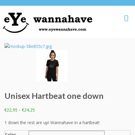
Unisex Hartbeat one down
Prijsklasse:
€
22,95
-
€
24,25
€22,95
tot
1 down the rest are up! Wannahave in a hartbeat!
€24,25
Color