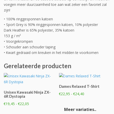
voegen meer duurzaamheid toe aan wat zeker een favoriet zal
zijn!
• 100% ringgesponnen katoen
• Sport Grey is 90% ringgesponnen katoen, 10% polyester
Dark Heather is 65% polyester, 35% katoen
153 g / m²
• Voorgekrompen
• Schouder aan schouder taping
• Kwart gedraaid om kreuken in het midden te voorkomen
Gerelateerde producten
Dames Relaxed T-Shirt
Unisex Kawasaki Ninja ZX-
Prijsklasse:
€
22,95
-
€
24,40
6R Dystopia
€22,95
Dit
Prijsklasse:
€
19,45
-
€
22,05
tot
product
€19,45
Meer variaties..
€24,40
Dit
heeft