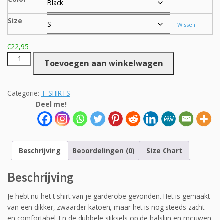
Size
Wissen
€
22,95
Unisex
Toevoegen aan winkelwagen
Hartbeat
one
down
Categorie:
T-SHIRTS
aantal
Deel me!
Beschrijving
Beoordelingen (0)
Size Chart
Beschrijving
Je hebt nu het t-shirt van je garderobe gevonden. Het is gemaakt
van een dikker, zwaarder katoen, maar het is nog steeds zacht
en comfortabel. En de dubbele stiksels op de halslijn en mouwen