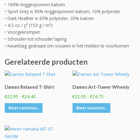
• 100% ringgesponnen katoen
• Sport Grey is 90% ringgesponnen katoen, 10% polyester
• Dark Heather is 65% polyester, 35% katoen
• 4,5 oz / y² (153 g / m²)
• Voorgekrompen
• Schouder-tot-schouder taping
• Kwartslag gedraaid om vouwen in het midden te voorkomen
Gerelateerde producten
Dames Relaxed T-Shirt
Dames Art-Tower Wheely
Prijsklasse:
Prijsklasse:
€
22,95
-
€
24,40
€
22,95
-
€
24,75
€22,95
€22,95
Dit
Dit
Meer variaties..
Meer variaties..
tot
tot
product
product
€24,40
€24,75
heeft
heeft
meerdere
meerdere
variaties.
variaties.