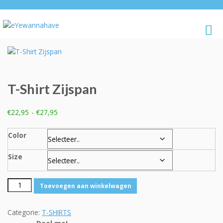
T-Shirt Zijspan
Prijsklasse:
€
22,95
-
€
27,95
€22,95
tot
Color
€27,95
Size
T-
Toevoegen aan winkelwagen
Shirt
Zijspan
Categorie:
T-SHIRTS
aantal