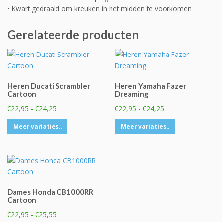
• Kwart gedraaid om kreuken in het midden te voorkomen
Gerelateerde producten
Heren Ducati Scrambler
Heren Yamaha Fazer
Cartoon
Dreaming
Prijsklasse:
Prijsklasse:
€
22,95
-
€
24,25
€
22,95
-
€
24,25
€22,95
€22,95
Dit
Dit
Meer variaties..
Meer variaties..
tot
tot
product
product
€24,25
€24,25
heeft
heeft
meerdere
meerdere
variaties.
variaties.
Deze
Deze
Dames Honda CB1000RR
optie
optie
Cartoon
kan
kan
Prijsklasse:
€
22,95
-
€
25,55
gekozen
gekozen