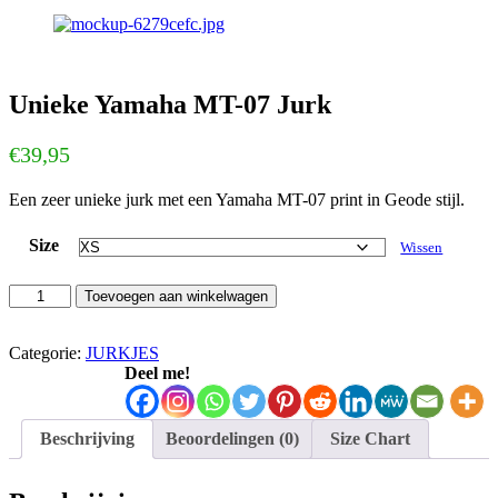
Unieke Yamaha MT-07 Jurk
€
39,95
Een zeer unieke jurk met een Yamaha MT-07 print in Geode stijl.
Size
Wissen
Unieke
Toevoegen aan winkelwagen
Yamaha
MT-
07
Categorie:
JURKJES
Jurk
Deel me!
aantal
Beschrijving
Beoordelingen (0)
Size Chart