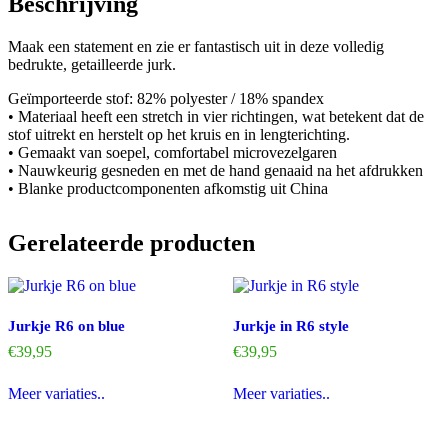
Beschrijving
Maak een statement en zie er fantastisch uit in deze volledig
bedrukte, getailleerde jurk.
Geïmporteerde stof: 82% polyester / 18% spandex
• Materiaal heeft een stretch in vier richtingen, wat betekent dat de
stof uitrekt en herstelt op het kruis en in lengterichting.
• Gemaakt van soepel, comfortabel microvezelgaren
• Nauwkeurig gesneden en met de hand genaaid na het afdrukken
• Blanke productcomponenten afkomstig uit China
Gerelateerde producten
Jurkje R6 on blue
Jurkje in R6 style
€
39,95
€
39,95
Dit
Dit
Meer variaties..
Meer variaties..
product
product
heeft
heeft
meerdere
meerdere