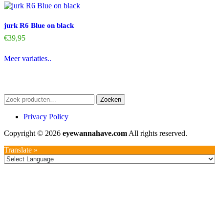
variaties.
variaties.
Deze
Deze
optie
optie
jurk R6 Blue on black
kan
kan
gekozen
gekozen
€
39,95
worden
worden
Dit
op
op
Meer variaties..
product
de
de
heeft
productpagina
productpagina
meerdere
variaties.
Deze
Zoeken
Zoeken
optie
naar:
kan
Privacy Policy
gekozen
worden
Copyright © 2026
eyewannahave.com
All rights reserved.
op
de
Translate »
productpagina