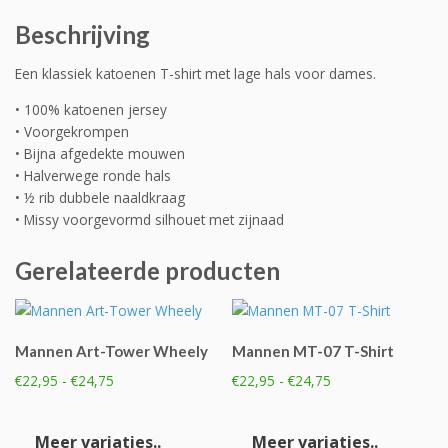
Beschrijving
Een klassiek katoenen T-shirt met lage hals voor dames.
• 100% katoenen jersey
• Voorgekrompen
• Bijna afgedekte mouwen
• Halverwege ronde hals
• ½ rib dubbele naaldkraag
• Missy voorgevormd silhouet met zijnaad
Gerelateerde producten
Mannen Art-Tower Wheely
Mannen MT-07 T-Shirt
Prijsklasse:
Prijsklasse:
€
22,95
-
€
24,75
€
22,95
-
€
24,75
€22,95
€22,95
Dit
Dit
tot
tot
product
product
Meer variaties..
Meer variaties..
€24,75
€24,75